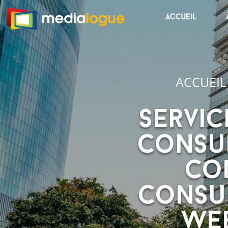
Accueil
ACCUEIL
Servic
consul
con
consu
web