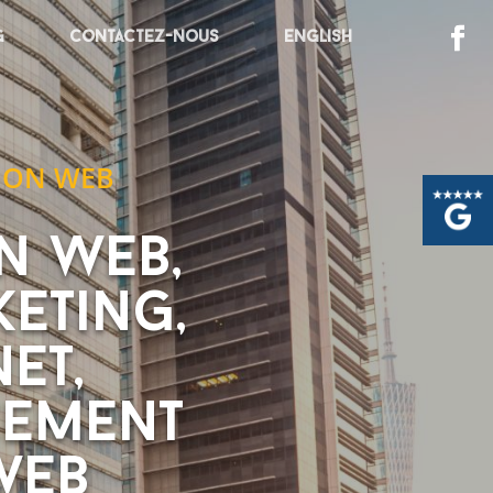
g
Contactez-nous
English
ION WEB
n web,
eting,
et,
cement
web