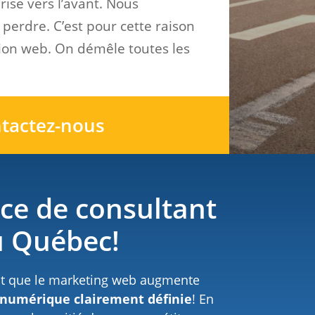
ise vers l’avant. Nous
y perdre. C’est pour cette raison
tion web. On démêle toutes les
tactez-nous
ice de consultant
u Québec!
ait que le marketing web augmente
e numérique clairement définie
! En