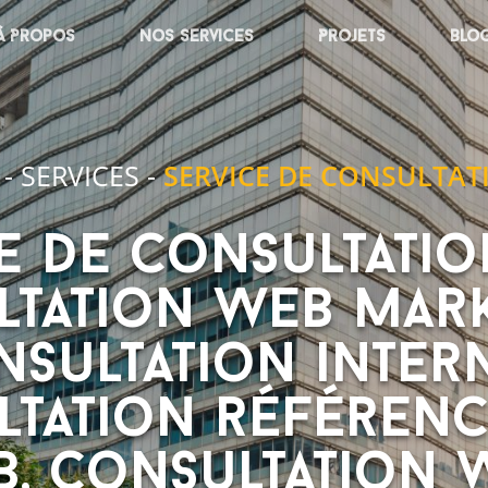
À Propos
Nos services
Projets
Blo
-
SERVICES
-
SERVICE DE CONSULTAT
e de consultatio
tation web mark
sultation intern
ltation référen
, consultation 