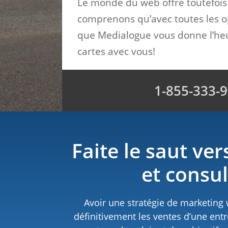
Le monde du web offre toutefois 
comprenons qu’avec toutes les opti
que Medialogue vous donne l’heu
cartes avec vous!
1-855-333-
Faite le saut ve
et consu
Avoir une stratégie de marketing
définitivement les ventes d’une entr