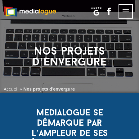
Nos projets
d’envergure
Accueil
»
Nos projets d’envergure
Medialogue se
démarque par
l’ampleur de ses