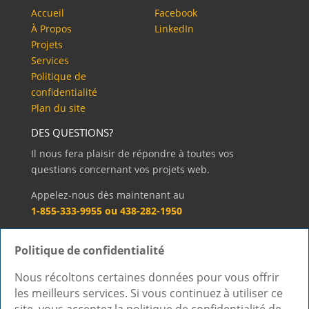
Accueil
Facebook
À Propos
LinkedIn
Projets
Services
Politique de
confidentialité
Plan du site
DES QUESTIONS?
Il nous fera plaisir de répondre à toutes vos
questions concernant vos projets web.
Appelez-nous dès maintenant au
1-855-333-9955 ou 438-282-1950
Sinon, vous pouvez aussi nous écrire!
Politique de confidentialité
Contactez-nous »
Nous récoltons certaines données pour vous offrir
les meilleurs services. Si vous continuez à utiliser ce
Accueil
À Propos
Projets
Services