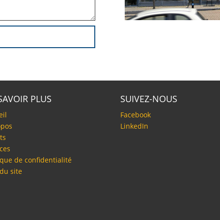
SAVOIR PLUS
SUIVEZ-NOUS
eil
Facebook
opos
LinkedIn
ts
ices
ique de confidentialité
du site