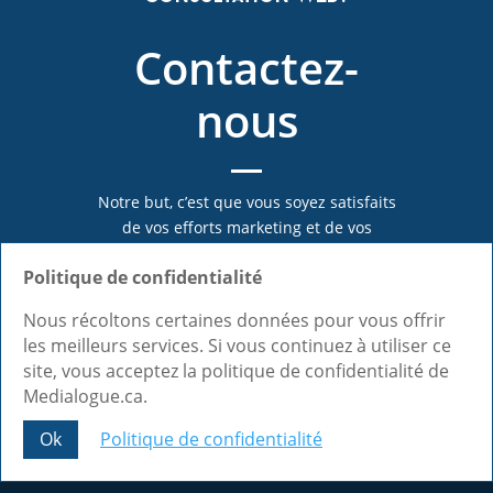
Contactez-
nous
Notre but, c’est que vous soyez satisfaits
de vos efforts marketing et de vos
investissements en web à Trois-Rivières.
Politique de confidentialité
C’est pourquoi nous mettons notre
expertise à votre disposition pour que
Nous récoltons certaines données pour vous offrir
vous puissiez vous développer de la
les meilleurs services. Si vous continuez à utiliser ce
meilleure façon possible!
site, vous acceptez la politique de confidentialité de
Medialogue.ca.
Ok
Politique de confidentialité
Appelez au 1-855-333-9955
Share This