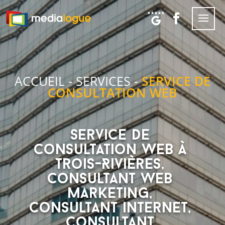
ACCUEIL
-
SERVICES
-
SERVICE DE
CONSULTATION WEB
Service de
consultation web à
Trois-Rivières,
consultant web
marketing,
consultant internet,
consultant