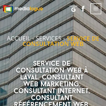
ACCUEIL
-
SERVICES
-
SERVICE DE
CONSULTATION WEB
Service de
consultation web à
Laval, consultant
web marketing,
consultant internet,
consultant
référencement web,