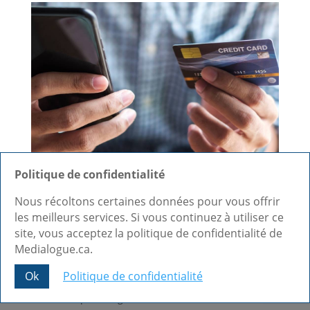
Politique de confidentialité
Agence de création de site
Nous récoltons certaines données pour vous offrir
web E-Commerce et
les meilleurs services. Si vous continuez à utiliser ce
site, vous acceptez la politique de confidentialité de
boutique en ligne à
Medialogue.ca.
Gatineau
Ok
Politique de confidentialité
Share This
Une boutique en ligne bien construite et sécurisée