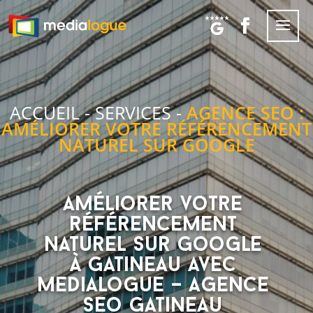
ACCUEIL
-
SERVICES
-
AGENCE SEO :
AMÉLIORER VOTRE RÉFÉRENCEMENT
NATUREL SUR GOOGLE
Améliorer votre
référencement
naturel sur Google
à Gatineau avec
Medialogue – Agence
seo Gatineau