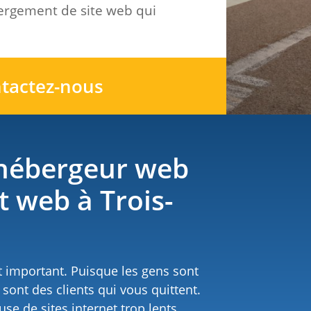
bergement de site web qui
tactez-nous
hébergeur web
 web à Trois-
t important. Puisque les gens sont
e sont des clients qui vous quittent.
se de sites internet trop lents.