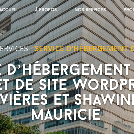
Accueil
À Propos
Nos services
Pro
ERVICES
-
SERVICE D'HÉBERGEMENT D
e d’hébergement 
t de site WordPr
ivières et Shawi
Mauricie