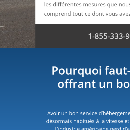
les différentes mesures que nou
comprend tout ce dont vous avez
1-855-333-
Pourquoi faut-
offrant
un bo
Avoir un bon service d’hébergeme
désormais habitués à la vitesse et à
L’industrie américaine perd d’a