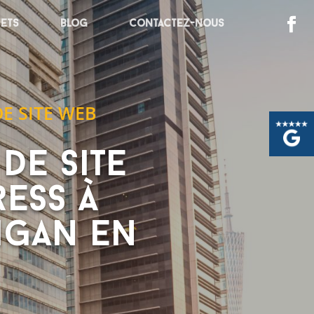
jets
Blog
Contactez-nous
E SITE WEB
de site
ess à
nigan en