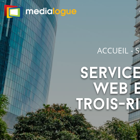
ACCUEIL
-
S
Servic
Web e
Trois-R