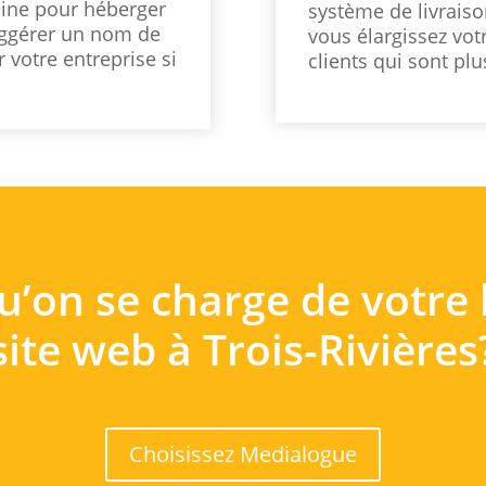
ine pour héberger
système de livraiso
uggérer un nom de
vous élargissez vot
 votre entreprise si
clients qui sont pl
u’on se charge de votr
site web à Trois-Rivières
Choisissez Medialogue