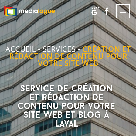
ACCUEIL
-
SERVICES
-
CRÉATION ET
RÉDACTION DE CONTENU POUR
VOTRE SITE WEB
Service de création
et rédaction de
contenu pour votre
site web et blog à
Laval