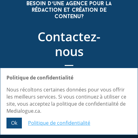
Besoin d’une agence pour la
rédaction et création de
contenu?
Contactez-
nous
Lorsqu’il faut rédiger du contenu web et
Politique de confidentialité
blog à Laval pour des pages de services
ou produits, il faut que celui-ci soit
Nous récoltons certaines données pour vous offrir
parfait. Vous n’avez qu’une seule chance
les meilleurs services. Si vous continuez à utiliser ce
d’accrocher l’attention de vos lecteurs.
site, vous acceptez la politique de confidentialité de
Ainsi, il peut être préférable de faire
Medialogue.ca.
affaire avec des pros de la rédaction de
Ok
Politique de confidentialité
contenu web et blog .
Share This