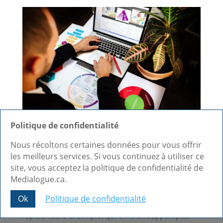
Politique de confidentialité
Service d’hébergement de
Nous récoltons certaines données pour vous offrir
les meilleurs services. Si vous continuez à utiliser ce
site web WordPress à
site, vous acceptez la politique de confidentialité de
Québec
Medialogue.ca.
Ok
Politique de confidentialité
Vous cherchez un service d’hébergement de site web
Share This
rapide, fiable et complet qui offre un support pour