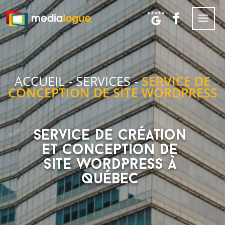
ACCUEIL
-
SERVICES
-
SERVICE DE
CONCEPTION DE SITE WORDPRESS
Service de création
et conception de
site WordPress à
Québec