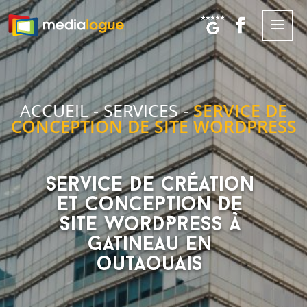
ACCUEIL
-
SERVICES
-
SERVICE DE
CONCEPTION DE SITE WORDPRESS
Service de création
et conception de
site WordPress à
Gatineau en
outaouais