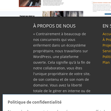
À PROPOS DE NOUS
EN 
« Contrairement à beaucoup de
Accu
nos concurrents qui vous
À Pr
enferment dans un écosystème
Proje
propriétaire, nous travaillons sur
Serv
WordPress, une plateforme
Polit
ouverte. Cela signifie qu'à la fin de
Plan 
notre collaboration, vous êtes
l'unique propriétaire de votre site,
de son contenu et de son nom de
domaine. Vous avez la liberté
totale de le gérer en interne ou de
confier sa maintenance à l'expert
Politique de confidentialité
de votre choix, sans être pris au
piège. »