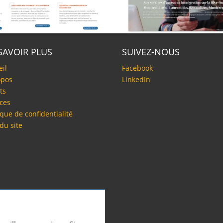
SAVOIR PLUS
SUIVEZ-NOUS
eil
Facebook
opos
LinkedIn
ts
ices
ique de confidentialité
du site