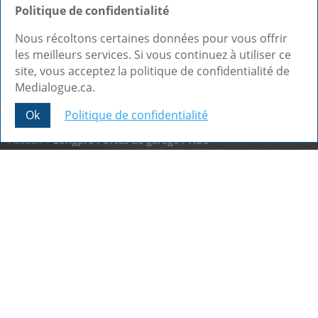
Politique de confidentialité
Nous récoltons certaines données pour vous offrir
les meilleurs services. Si vous continuez à utiliser ce
site, vous acceptez la politique de confidentialité de
Medialogue.ca.
Ok
Politique de confidentialité
Share This
Accueil
»
Longpré Portes de garage / ABC
Nos dernières réalisations