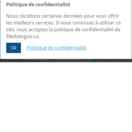
Politique de confidentialité
Nous récoltons certaines données pour vous offrir
les meilleurs services. Si vous continuez à utiliser ce
site, vous acceptez la politique de confidentialité de
Medialogue.ca.
Ok
Politique de confidentialité
Share This
Accueil
»
Entrepreneur Peintre Denis Prince
Nos dernières réalisations