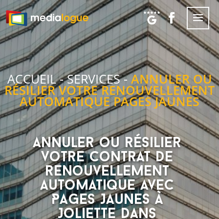
ACCUEIL
-
SERVICES
-
ANNULER OU
RÉSILIER VOTRE RENOUVELLEMENT
AUTOMATIQUE PAGES JAUNES
Annuler ou résilier
votre contrat de
renouvellement
automatique avec
Pages Jaunes à
Joliette dans