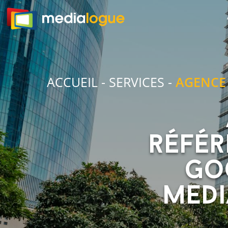
ACCUEIL
-
SERVICES
-
AGENCE
référ
Go
Medi