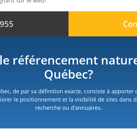
agnant sur le web!
9955
Con
 le référencement nature
Québec?
c, de par sa définition exacte, consiste à apporter 
iorer le positionnement et la visibilité de sites dans
recherche ou d’annuaires.