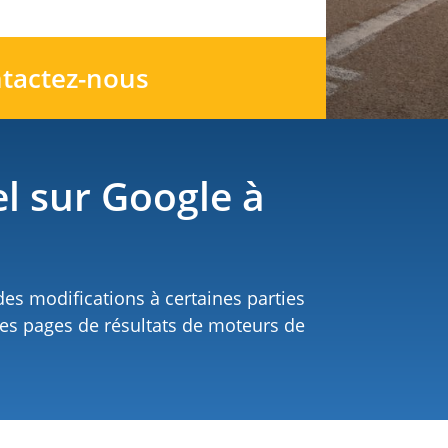
tactez-nous
l sur Google à
des modifications à certaines parties
 des pages de résultats de moteurs de