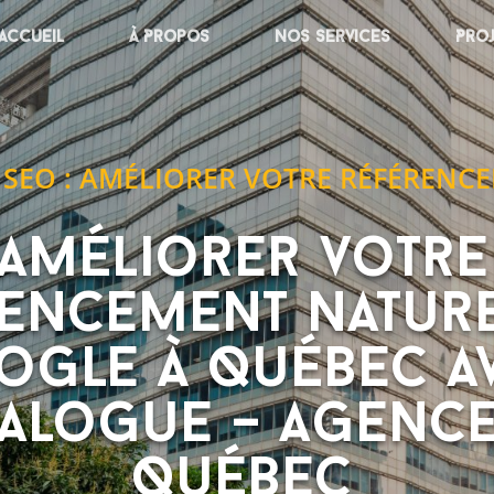
Accueil
À Propos
Nos services
Pro
 SEO : AMÉLIORER VOTRE RÉFÉRENC
Améliorer votre
encement nature
ogle à Québec a
alogue – Agence
Québec