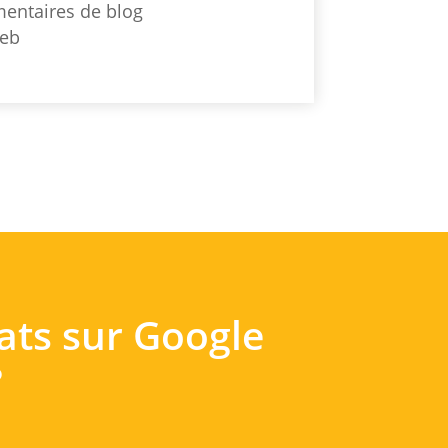
entaires de blog
web
tats sur Google
?