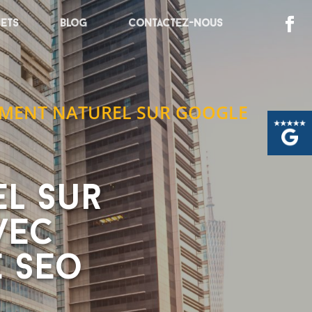
jets
Blog
Contactez-nous
EMENT NATUREL SUR GOOGLE
l sur
vec
 seo