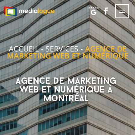
ACCUEIL
-
SERVICES
-
AGENCE DE
MARKETING WEB ET NUMÉRIQUE
Agence de marketing
web et numérique à
Montréal