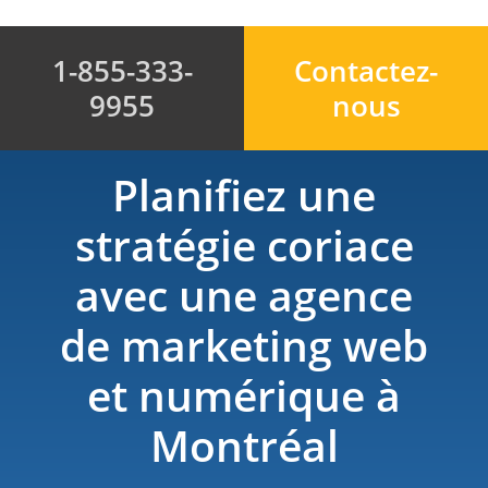
1-855-333-
Contactez-
9955
nous
Planifiez une
stratégie coriace
avec une agence
de marketing web
et numérique à
Montréal