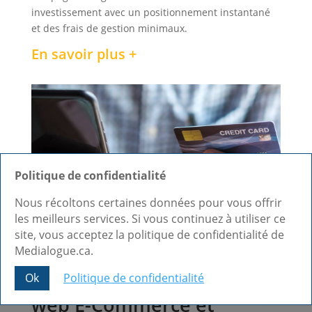
investissement avec un positionnement instantané
et des frais de gestion minimaux.
En savoir plus +
Politique de confidentialité
Nous récoltons certaines données pour vous offrir
les meilleurs services. Si vous continuez à utiliser ce
site, vous acceptez la politique de confidentialité de
Medialogue.ca.
Agence de création de site
Ok
Politique de confidentialité
Share This
web E-Commerce et