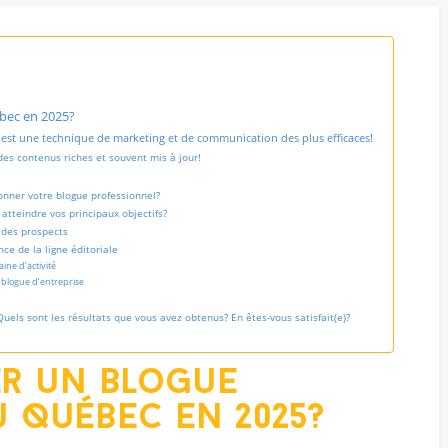
ébec en 2025?
est une technique de marketing et de communication des plus efficaces!
 des contenus riches et souvent mis à jour!
onner votre blogue professionnel?
atteindre vos principaux objectifs?
 des prospects
ce de la ligne éditoriale
ine d’activité
 blogue d’entreprise
Quels sont les résultats que vous avez obtenus? En êtes-vous satisfait(e)?
er un blogue
 Québec en 2025?