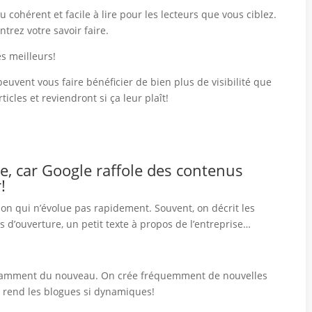
Québec en 2025
 cohérent et facile à lire pour les lecteurs que vous ciblez.
trez votre savoir faire.
Mar 28, 2017
ez
Aide aux PME
Blog
0
,
s meilleurs!
 peuvent vous faire bénéficier de bien plus de visibilité que
icles et reviendront si ça leur plaît!
e,
car Google raffole des contenus
!
ion qui n’évolue pas rapidement. Souvent, on décrit les
s d’ouverture, un petit texte à propos de l’entreprise…
onstamment du nouveau. On crée fréquemment de nouvelles
i rend les blogues si dynamiques!