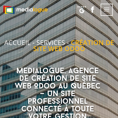
ACCUEIL
-
SERVICES
-
CRÉATION DE
SITE WEB ODOO
Medialogue, Agence
de Création de Site
Web Odoo au Québec
— Un site
professionnel
connecté à toute
votre gestion