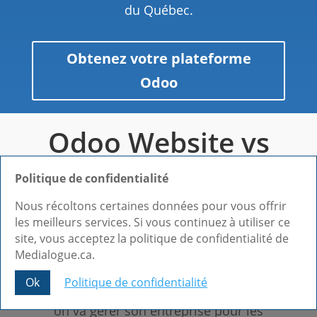
du Québec.
Obtenez votre plateforme
Odoo
Odoo Website vs
les autres
Politique de confidentialité
plateformes :
Nous récoltons certaines données pour vous offrir
les meilleurs services. Si vous continuez à utiliser ce
faites le bon choix
site, vous acceptez la politique de confidentialité de
Medialogue.ca.
Quand on choisit une plateforme pour
Ok
Politique de confidentialité
son site web, on choisit aussi comment
Share This
on va gérer son entreprise pour les