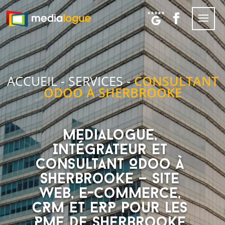
ACCUEIL
-
SERVICES
-
CONSULTANT
ODOO À SHERBROOKE
Medialogue,
Intégrateur et
Consultant Odoo à
Sherbrooke — Site
Web, E-commerce,
CRM et ERP pour les
PME de Sherbrooke