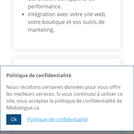
performance.
Intégration avec votre site web,
votre boutique et vos outils de
marketing.
Maintenance et support
Politique de confidentialité
Odoo à Sherbrooke
Nous récoltons certaines données pour vous offrir
Votre plateforme Odoo doit rester
les meilleurs services. Si vous continuez à utiliser ce
à jour, sécurisée et performante.
site, vous acceptez la politique de confidentialité de
Medialogue propose des forfaits
Medialogue.ca.
de maintenance et de support
pour les entreprises de Sherbrooke
Ok
Politique de confidentialité
et de l’Estrie.
Share This