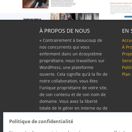
À PROPOS DE NOUS
EN 
« Contrairement à beaucoup de
Accu
nos concurrents qui vous
À Pr
enferment dans un écosystème
Proje
propriétaire, nous travaillons sur
Serv
WordPress, une plateforme
Polit
ouverte. Cela signifie qu'à la fin de
Plan 
notre collaboration, vous êtes
l'unique propriétaire de votre site,
de son contenu et de son nom de
domaine. Vous avez la liberté
totale de le gérer en interne ou de
confier sa maintenance à l'expert
Politique de confidentialité
de votre choix, sans être pris au
piège. »