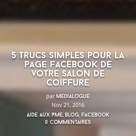
5 trucs simples pour la
page Facebook de
votre salon de
coiffure
par
Medialogue
Nov 21, 2016
,
,
Aide aux PME
Blog
Facebook
0 Commentaires