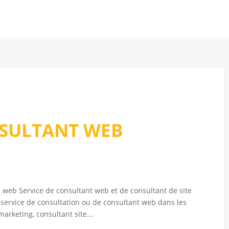
Accueil
À Propos
Nos services
Pro
NSULTANT WEB
on web Service de consultant web et de consultant de site
 service de consultation ou de consultant web dans les
arketing, consultant site...