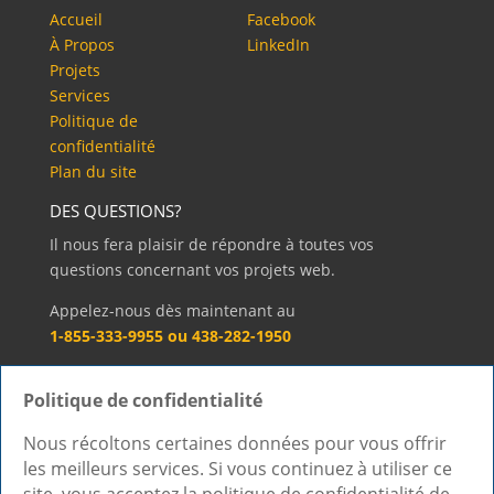
Accueil
Facebook
À Propos
LinkedIn
Projets
Services
Politique de
confidentialité
Plan du site
DES QUESTIONS?
Il nous fera plaisir de répondre à toutes vos
questions concernant vos projets web.
Appelez-nous dès maintenant au
1-855-333-9955 ou 438-282-1950
Sinon, vous pouvez aussi nous écrire!
Politique de confidentialité
Contactez-nous »
Nous récoltons certaines données pour vous offrir
les meilleurs services. Si vous continuez à utiliser ce
Accueil
À Propos
Projets
Services