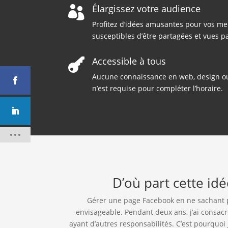
Élargissez votre audience

Profitez d’idées amusantes pour vos me
susceptibles d’être partagées et vues p
Accessible à tous

Aucune connaissance en web, design ou
n’est requise pour compléter l’horaire.
D’où part cette id
Gérer une page Facebook en ne sachant pas
envisageable. Pendant deux ans, j’ai consa
ayant d’autres responsabilités. C’est pourquoi