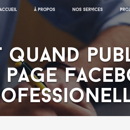
Accueil
À Propos
Nos services
Pro
t quand publ
 page Face
rofessionell