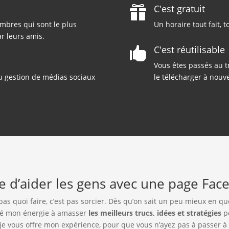
C'est gratuit

mbres qui sont le plus
Un horaire tout fait,
ar leurs amis.
C'est réutilisable

Vous êtes passés au t
 gestion de médias sociaux
le télécharger à nouve
ée d’aider les gens avec une page Fac
 quoi faire, c’est pas sorcier. Dès qu’on sait un peu mieux en quoi 
cré mon énergie à amasser
les meilleurs trucs, idées et stratégies
po
 je vous offre mon expérience, pour que vous n’ayez pas à passer 