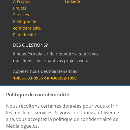
À Propos
LinkedIn
Projets
Services
Politique de
confidentialité
Plan du site
DES QUESTIONS?
Il nous fera plaisir de répondre à toutes vos
questions concernant vos projets web.
Appelez-nous dès maintenant au
1-855-333-9955 ou 438-282-1950
Sinon, vous pouvez aussi nous écrire!
Politique de confidentialité
Contactez-nous »
Nous récoltons certaines données pour vous offrir
les meilleurs services. Si vous continuez à utiliser ce
Accueil
À Propos
Projets
Services
site, vous acceptez la politique de confidentialité de
Politique de confidentialité
Plan du site
Medialogue.ca.