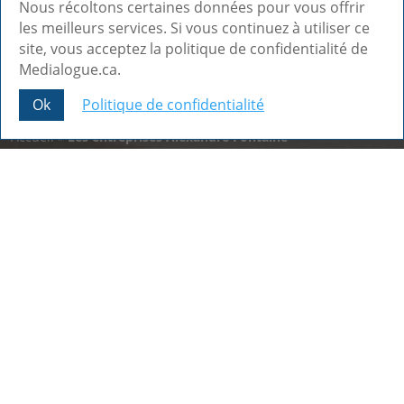
Nous récoltons certaines données pour vous offrir
les meilleurs services. Si vous continuez à utiliser ce
site, vous acceptez la politique de confidentialité de
Medialogue.ca.
Ok
Politique de confidentialité
Share This
Accueil
»
Les entreprises Alexandre Fontaine
Our latest achievements