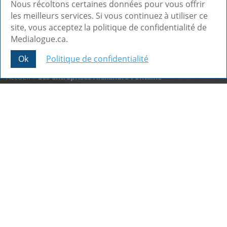
Nous récoltons certaines données pour vous offrir
les meilleurs services. Si vous continuez à utiliser ce
site, vous acceptez la politique de confidentialité de
Medialogue.ca.
Ok
Politique de confidentialité
Share This
Accueil
»
Les entreprises Alexandre Fontaine
Our latest achievements