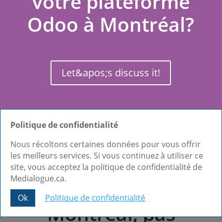
votre plateforme
Odoo à Montréal?
Let&apos;s discuss it!
Politique de confidentialité
Notre approche :
Nous récoltons certaines données pour vous offrir
les meilleurs services. Si vous continuez à utiliser ce
un partenaire et
site, vous acceptez la politique de confidentialité de
Medialogue.ca.
consultant Odoo à
Ok
Politique de confidentialité
Montréal, pas
Share This