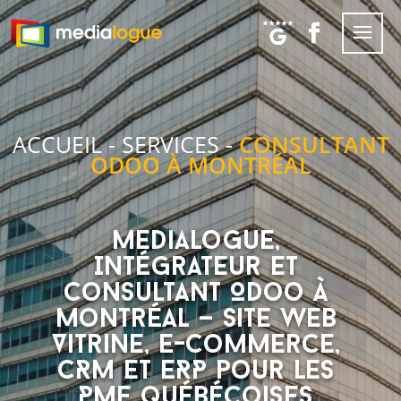
ACCUEIL
-
SERVICES
-
CONSULTANT
ODOO À MONTRÉAL
Medialogue,
Intégrateur et
Consultant Odoo à
Montréal — Site Web
Vitrine, E-commerce,
CRM et ERP pour les
PME québécoises