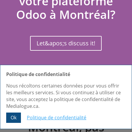
votre plateforme
Odoo à Montréal?
Let&apos;s discuss it!
Politique de confidentialité
Notre approche :
Nous récoltons certaines données pour vous offrir
les meilleurs services. Si vous continuez à utiliser ce
un partenaire et
site, vous acceptez la politique de confidentialité de
Medialogue.ca.
consultant Odoo à
Ok
Politique de confidentialité
Montréal, pas
Share This