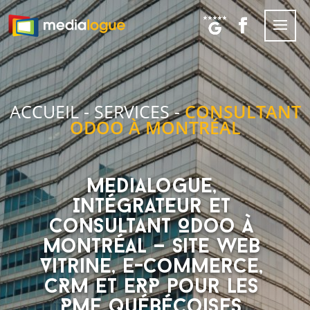
ACCUEIL
-
SERVICES
-
CONSULTANT
ODOO À MONTRÉAL
Medialogue,
Intégrateur et
Consultant Odoo à
Montréal — Site Web
Vitrine, E-commerce,
CRM et ERP pour les
PME québécoises