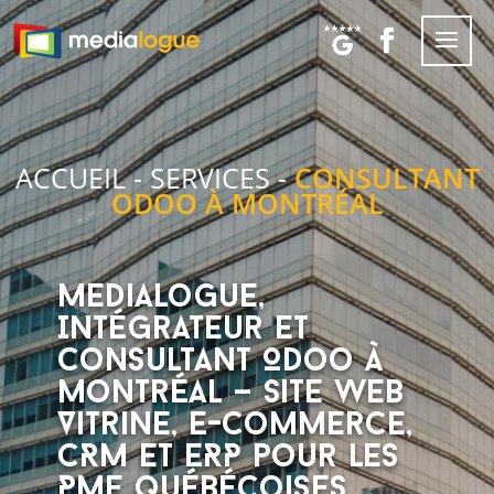
ACCUEIL
-
SERVICES
-
CONSULTANT
ODOO À MONTRÉAL
Medialogue,
Intégrateur et
Consultant Odoo à
Montréal — Site Web
Vitrine, E-commerce,
CRM et ERP pour les
PME québécoises